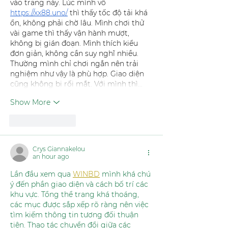
vào trang này. Lúc mình vô 
https://xx88.uno/
 thì thấy tốc độ tải khá 
ổn, không phải chờ lâu. Mình chơi thử 
vài game thì thấy vận hành mượt, 
không bị gián đoạn. Mình thích kiểu 
đơn giản, không cần suy nghĩ nhiều. 
Thường mình chỉ chơi ngắn nên trải 
nghiệm như vậy là phù hợp. Giao diện 
cũng không bị rối mắt. Với mình thì…
Show More
Like
Reply
Crys Giannakelou
an hour ago
Lần đầu xem qua 
WINBD
 mình khá chú 
ý đến phần giao diện và cách bố trí các 
khu vực. Tổng thể trang khá thoáng, 
các mục được sắp xếp rõ ràng nên việc 
tìm kiếm thông tin tương đối thuận 
tiện. Thao tác chuyển đổi giữa các 