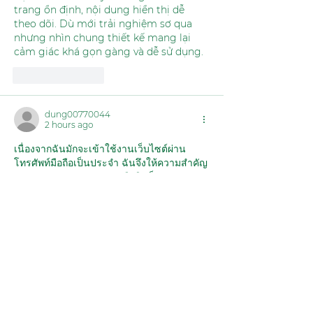
trang ổn định, nội dung hiển thị dễ 
theo dõi. Dù mới trải nghiệm sơ qua 
nhưng nhìn chung thiết kế mang lại 
cảm giác khá gọn gàng và dễ sử dụng.
Like
Reply
dung00770044
2 hours ago
เนื่องจากฉันมักจะเข้าใช้งานเว็บไซต์ผ่าน
โทรศัพท์มือถือเป็นประจำ ฉันจึงให้ความสำคัญ
กับรูปแบบการแสดงผลบนมือถือเป็นพิเศษ จาก
การทดสอบใช้งานในส่วนของเกมสล็อต กีฬา 
และเกมไพ่ ฉันพบว่าความเร็วในการเปลี่ยน
หน้าหรือโหลดข้อมูลนั้นทำได้รวดเร็วทีเดียว 
ข้อมูลต่างๆ ถูกจัดหมวดหมู่อย่างชัดเจน ทำให้
การใช้งานและการค้นหาส่วนต่างๆ ทำได้ง่าย
และสะดวก แม้ว่าจุดประสงค์หลักในการเข้า
ชม 
Fun88 ทางเข้า ล่าสุด
 ของฉันคือการดู
ภาพรวมของหน้าตาเว็บไซต์มากกว่าการเจาะ
ลึกรายละเอียด แต่รูปแบบการนำเสนอก็ทำให้