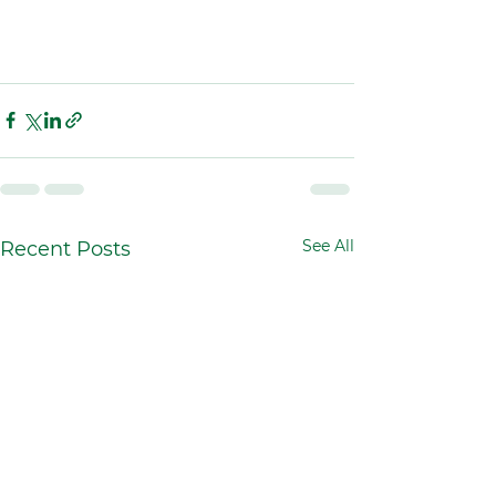
See All
Recent Posts