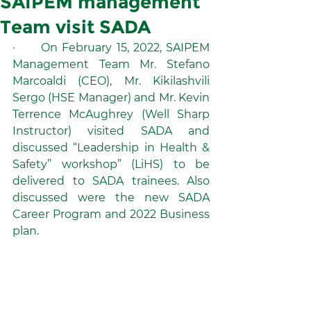
SAIPEM management
Team visit SADA
·      On February 15, 2022, SAIPEM 
Management Team Mr. Stefano 
Marcoaldi (CEO), Mr. Kikilashvili 
Sergo (HSE Manager) and Mr. Kevin 
Terrence McAughrey (Well Sharp 
Instructor) visited SADA and 
discussed “Leadership in Health & 
Safety” workshop” (LiHS) to be 
delivered to SADA trainees. Also 
discussed were the new SADA 
Career Program and 2022 Business 
plan.